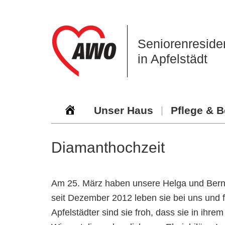
Zur
Zum
Zur
Hauptnavigation
Inhalt
Seitenspalte
springen
springen
springen
Seniorenreside
in Apfelstädt
Unser Haus
Pflege & 
Diamanthochzeit
Am 25. März haben unsere Helga und Bernd
seit Dezember 2012 leben sie bei uns und f
Apfelstädter sind sie froh, dass sie in ih