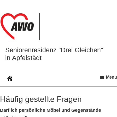
Zur
Zum
Zur
Hauptnavigation
Inhalt
Seitenspalte
springen
springen
springen
Seniorenresidenz "Drei Gleichen"
in Apfelstädt
Menu
Häufig gestellte Fragen
Darf ich persönliche Möbel und Gegenstände