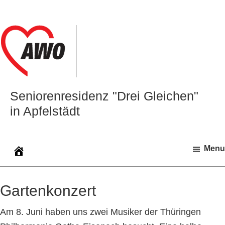
Zur
Zum
Zur
Hauptnavigation
Inhalt
Seitenspalte
springen
springen
springen
Seniorenresidenz "Drei Gleichen"
in Apfelstädt
Menu
Gartenkonzert
Am 8. Juni haben uns zwei Musiker der Thüringen